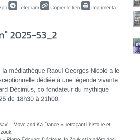
App
Telegram
Copier le lien
Imprimer la
n° 2025-53_2
e, la médiathèque Raoul Georges Nicolo a le
exceptionnelle dédiée à une légende vivante
ouard Décimus, co-fondateur du mythique
025 de 18h30 à 21h00.
sav’ – Move and Ka-Dance », retraçant l’histoire et
 zouk.
re « Pierre-Édouard Décimus, le Zouk et la prière des