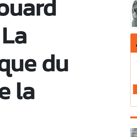
ouard
 La
que du
e la
C