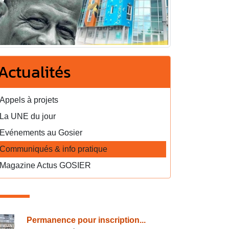
Actualités
Appels à projets
La UNE du jour
Evénements au Gosier
Communiqués & info pratique
Magazine Actus GOSIER
onsulter également
Permanence pour inscription...