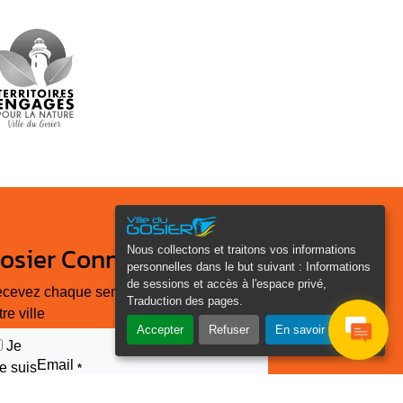
osier Connecté
Nous collectons et traitons vos informations
personnelles dans le but suivant :
Informations
de sessions et accès à l'espace privé,
cevez chaque semaine l'actualité de
Traduction des pages
.
tre ville
Accepter
Refuser
En savoir plus
Je
Email
e suis
*
as un