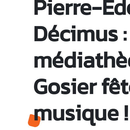
Pierre-Ed
Décimus :
médiathè
Gosier fêt
musique !