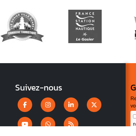
Suivez-nous
G
Re
vo
n
p