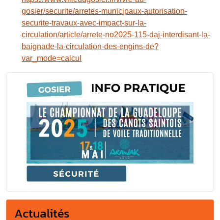
gosier/securite/arretes-municipaux-autorisation-
securite-travaux-avec-impact-sur-la-
circulation/article/arrete-no2025-115-daj-interdisant-la-
baignade-la-circulation-des-engins-de?
var_mode=calcul
Actualités