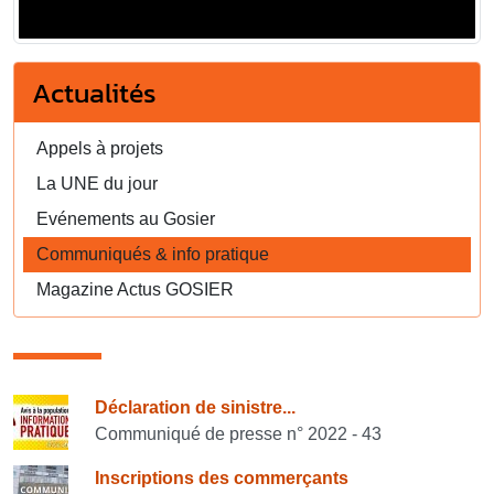
Actualités
Appels à projets
La UNE du jour
Evénements au Gosier
Communiqués & info pratique
Magazine Actus GOSIER
Consulter également
Déclaration de sinistre...
Communiqué de presse n° 2022 - 43
Inscriptions des commerçants