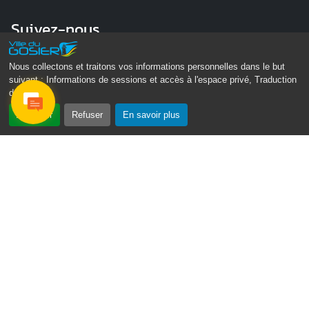
Suivez-nous
Nous collectons et traitons vos informations personnelles dans le but
suivant :
Informations de sessions et accès à l'espace privé, Traduction
des pages
.
Accepter
Refuser
En savoir plus
Gosier Connecté
Recevez chaque semaine l'actualité de votre ville
Email
Je ne suis pas un
*
robot