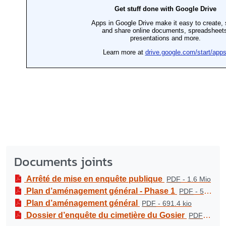
Documents joints
Arrêté de mise en enquête publique
PDF
-
1.6 Mio
Plan d’aménagement général - Phase 1
PDF
-
517 kio
Plan d’aménagement général
PDF
-
691.4 kio
Dossier d’enquête du cimetière du Gosier
PDF
-
3.7 