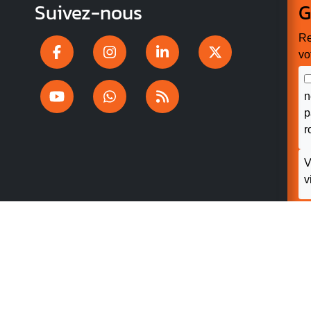
Suivez-nous
G
Re
vo
n
p
r
V
v