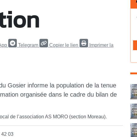
tion
App
Telegram
Copier le lien
Imprimer la
u Gosier informe la population de la tenue
C
ormation organisée dans le cadre du bilan de
 local de l’association AS MORO (section Moreau).
6 42 03