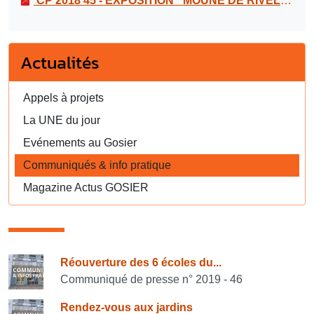
CP 2018 45 - EXPOSITION _MOUNE DE RIVEL_, UNE VIE EN CHANSON
Actualités
Appels à projets
La UNE du jour
Evénements au Gosier
Communiqués & info pratique
Magazine Actus GOSIER
Consulter également
Réouverture des 6 écoles du...
Communiqué de presse n° 2019 - 46
Rendez-vous aux jardins