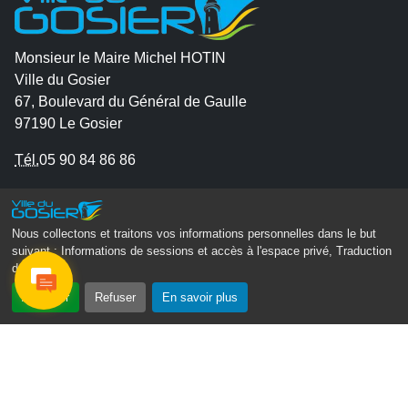
Monsieur le Maire Michel HOTIN
Ville du Gosier
67, Boulevard du Général de Gaulle
97190 Le Gosier
Tél.
05 90 84 86 86
Envoyer un email
Contacter la P.R.A.D.A
Nous collectons et traitons vos informations personnelles dans le but
Contactez le délégué à la protection des données
suivant :
Informations de sessions et accès à l'espace privé, Traduction
des pages
.
personnelles - D.P.O
Accepter
Refuser
En savoir plus
Suivez-nous