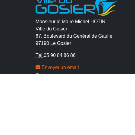
Monsieur le Maire Michel HOTIN
Ville du Gosier
67, Boulevard du Général de Gaulle
97190 Le Gosier
Tél.
05 90 84 86 86
Envoyer un email
Contacter la P.R.A.D.A
Contactez le délégué à la protection des
données personnelles - D.P.O
CONTACT
MENTIONS LÉGALES
POLITIQUE DE
CONFORME
PLAN DU SITE
GÉRER LES COOKI