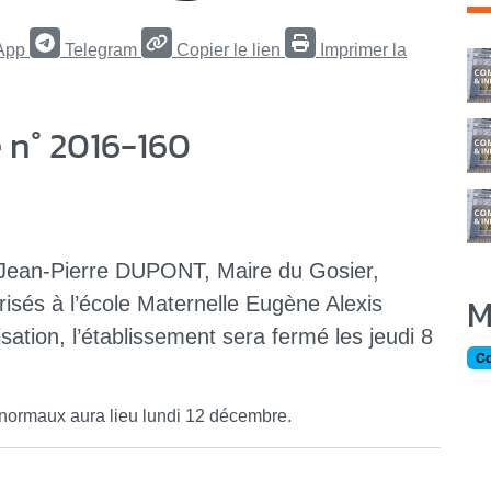
App
Telegram
Copier le lien
Imprimer la
C
n° 2016-160
an-Pierre DUPONT, Maire du Gosier,
M
risés à l’école Maternelle Eugène Alexis
sation, l’établissement sera fermé les jeudi 8
Co
 normaux aura lieu lundi 12 décembre.