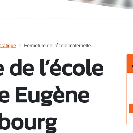
ratique
Fermeture de l’école maternelle...
 de l’école
le Eugène
 bourg