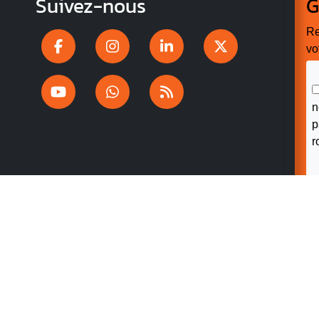
Suivez-nous
G
Re
vo
n
p
r
 CONFIDENTIALITÉ
ACCESSIBILITÉ : PARTIELLEMENT
ES