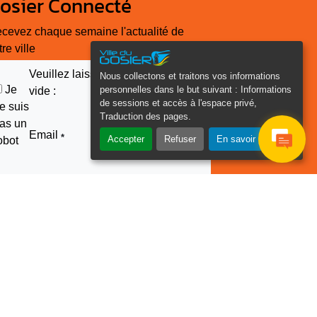
osier Connecté
cevez chaque semaine l'actualité de
tre ville
Veuillez laisser ce champ
Nous collectons et traitons vos informations
Je
personnelles dans le but suivant :
Informations
vide :
de sessions et accès à l'espace privé,
e suis
Traduction des pages
.
as un
Email
*
Accepter
Refuser
En savoir plus
obot
2022 –2026 © Ville du Gosier - Guadeloupe | Tous droits
réservés