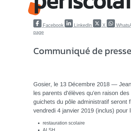
périscolai
Facebook
LinkedIn
X
Whats
page
Communiqué de presse n
Gosier, le 13 Décembre 2018 — Jean
les parents d’élèves qu’en raison des
guichets du pôle administratif seron
vendredi 4 janvier 2019 (inclus) pour l
restauration scolaire
ALSH