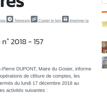
res
App
Telegram
Copier le lien
Imprimer la
C
° 2018 - 157
-Pierre DUPONT, Maire du Gosier, informe
 opérations de clôture de comptes, les
t fermés du lundi 17 décembre 2018 au
es activités suivantes :