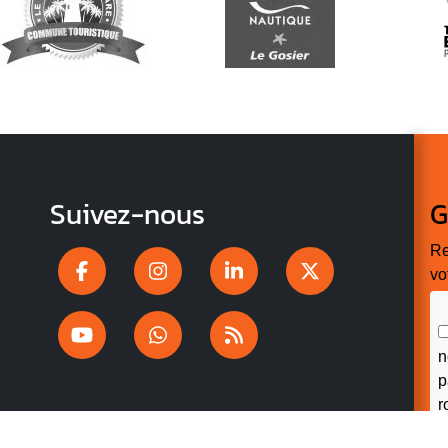
Suivez-nous
G
Re
vo
n
p
r