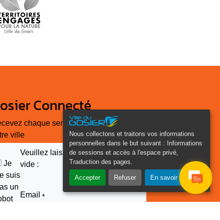
osier Connecté
cevez chaque semaine l'actualité de
Nous collectons et traitons vos informations
tre ville
personnelles dans le but suivant :
Informations
Veuillez laisser ce champ
de sessions et accès à l'espace privé,
Traduction des pages
.
Je
vide :
e suis
Accepter
Refuser
En savoir plus
as un
Email
*
obot