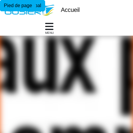
Menu principal
Contenu principal
Pied de page
Accueil
MENU