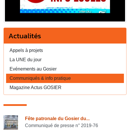
Actualités
Appels à projets
La UNE du jour
Evénements au Gosier
Communiqués & info pratique
Magazine Actus GOSIER
Consulter également
Fête patronale du Gosier du...
Communiqué de presse n° 2019-76