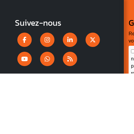
Suivez-nous
G
Re
vo
n
p
r
V
v