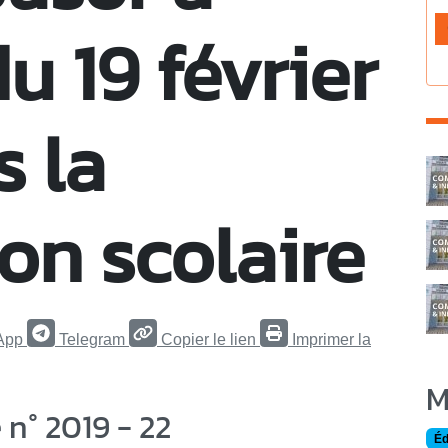
u 19 février
s la
C
on scolaire
App
Telegram
Copier le lien
Imprimer la
M
n° 2019 - 22
Éd