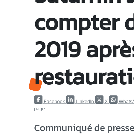
compter d
2019 aprè
restaurati
Facebook
LinkedIn
X
Whats
page
Communiqué de presse 