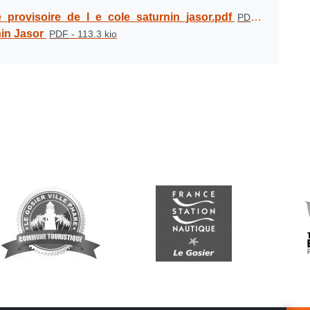
_provisoire_de_l_e_cole_saturnin_jasor.pdf
PDF
-
417.8 kio
nin Jasor
PDF
-
113.3 kio