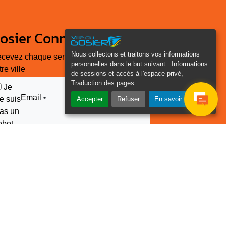
osier Connecté
Nous collectons et traitons vos informations
cevez chaque semaine l'actualité de
personnelles dans le but suivant :
Informations
tre ville
de sessions et accès à l'espace privé,
Traduction des pages
.
Je
Email
e suis
Accepter
Refuser
En savoir plus
*
as un
obot
euillez laisser ce champ
ide :