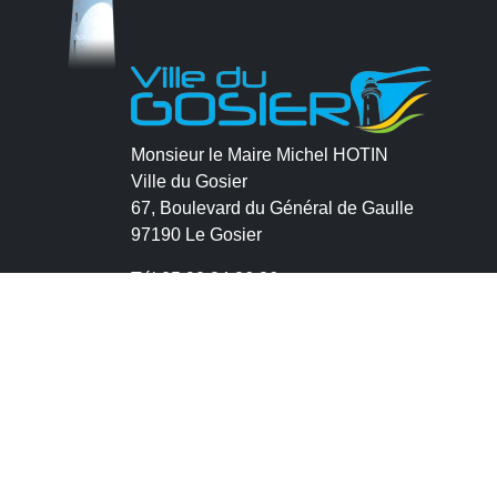
Monsieur le Maire Michel HOTIN
Ville du Gosier
67, Boulevard du Général de Gaulle
97190 Le Gosier
Tél.
05 90 84 86 86
Envoyer un email
Contacter la P.R.A.D.A
Contactez le délégué à la protection des
données personnelles - D.P.O