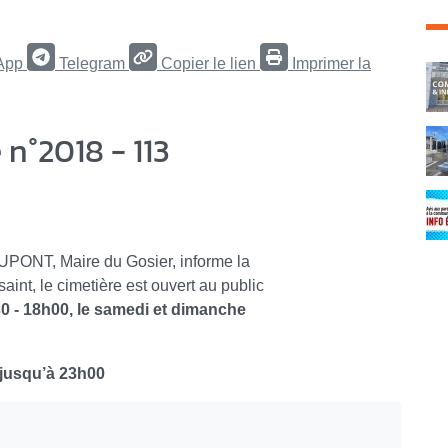
App
Telegram
Copier le lien
Imprimer la
C
n°2018 - 113
UPONT, Maire du Gosier, informe la
aint, le cimetière est ouvert au public
30 - 18h00, le samedi et dimanche
0 jusqu’à 23h00