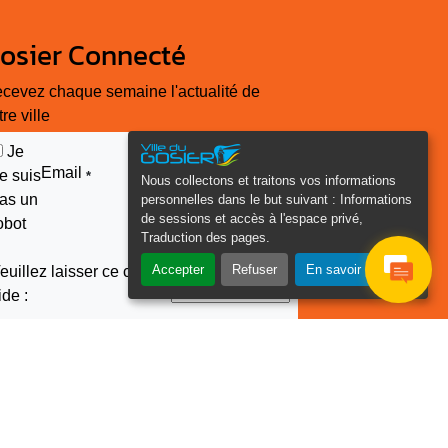
osier Connecté
cevez chaque semaine l'actualité de
tre ville
Je
Email
e suis
*
Nous collectons et traitons vos informations
as un
personnelles dans le but suivant :
Informations
de sessions et accès à l'espace privé,
obot
Traduction des pages
.
Accepter
Refuser
En savoir plus
euillez laisser ce champ
ide :