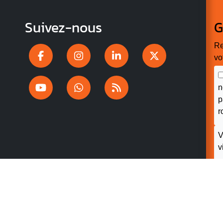
Suivez-nous
G
Re
vo
n
p
r
V
v