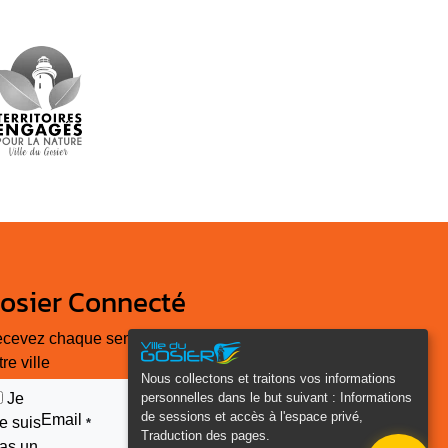
osier Connecté
cevez chaque semaine l'actualité de
tre ville
Nous collectons et traitons vos informations
personnelles dans le but suivant :
Informations
Je
de sessions et accès à l'espace privé,
Email
e suis
*
Traduction des pages
.
as un