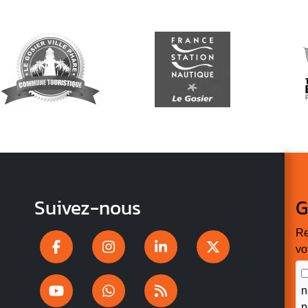
Suivez-nous
G
Re
vo
n
p