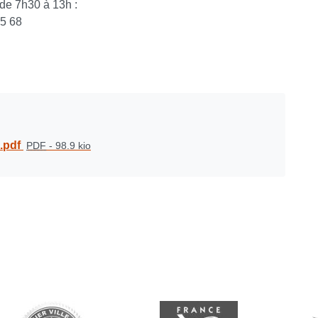
 de 7h30 à 13h :
05 68
.pdf
PDF
-
98.9 kio