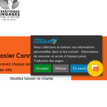
Nous collectons et traitons vos informations
personnelles dans le but suivant :
Informations
osier Connecté
de sessions et accès à l'espace privé,
Traduction des pages
.
cevez chaque semaine l'actualité de
Accepter
Refuser
En savoir plus
tre ville
Veuillez laisser ce champ
Je
vide :
e suis
as un
Email
*
obot