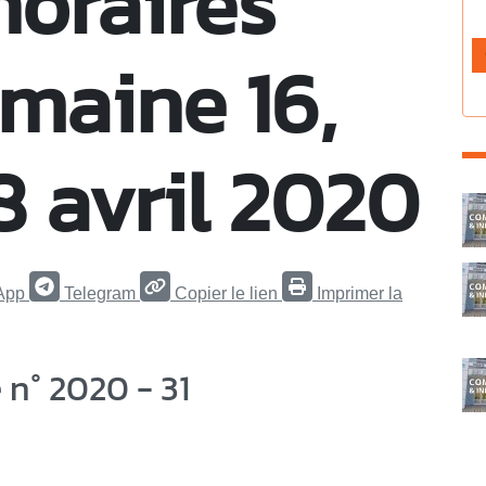
horaires
emaine 16,
8 avril 2020
C
App
Telegram
Copier le lien
Imprimer la
n° 2020 - 31