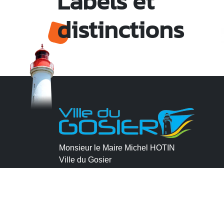
Labels et
distinctions
Monsieur le Maire Michel HOTIN
Ville du Gosier
67, Boulevard du Général de Gaulle
97190 Le Gosier
Tél.
05 90 84 86 86
Envoyer un email