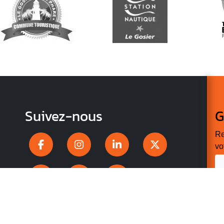
Suivez-nous
G
Re
vo
n
p
r