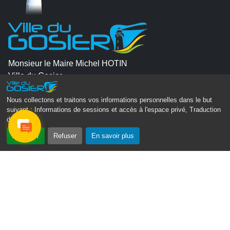
Monsieur le Maire Michel HOTIN
Ville du Gosier
67, Boulevard du Général de Gaulle
97190 Le Gosier
Nous collectons et traitons vos informations personnelles dans le but
suivant :
Informations de sessions et accès à l'espace privé, Traduction
des pages
.
Tél.
05 90 84 86 86
Accepter
Refuser
En savoir plus
Envoyer un email
Contacter la P.R.A.D.A
Contactez le délégué à la protection des données
personnelles - D.P.O
Suivez-nous