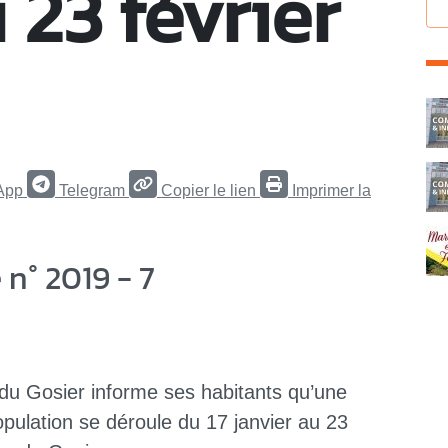
 23 février
C
App
Telegram
Copier le lien
Imprimer la
n° 2019 - 7
 du Gosier informe ses habitants qu’une
pulation se déroule du 17 janvier au 23