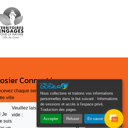
osier Connecté
cevez chaque semaine l'actualité de
Nous collectons et traitons vos informations
tre ville
personnelles dans le but suivant :
Informations
de sessions et accès à l'espace privé,
Veuillez laisser ce champ
Traduction des pages
.
Je
vide :
Accepter
Refuser
En savoir plus
e suis
as un