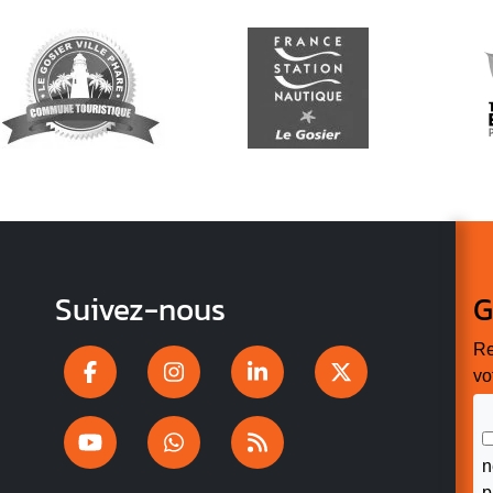
Suivez-nous
G
Re
vo
n
p