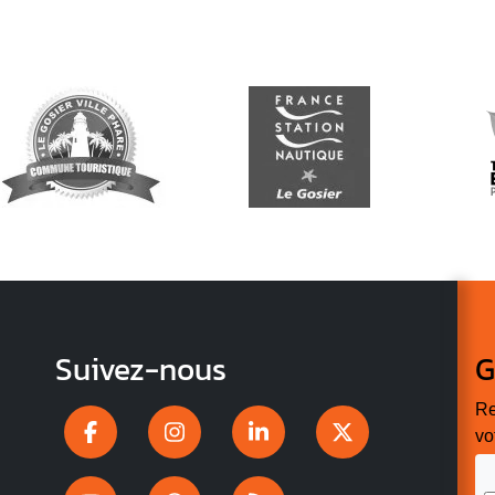
Suivez-nous
G
Re
vo