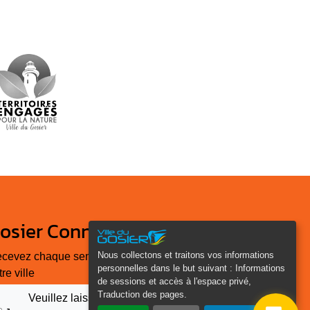
osier Connecté
Nous collectons et traitons vos informations
cevez chaque semaine l'actualité de
personnelles dans le but suivant :
Informations
tre ville
de sessions et accès à l'espace privé,
Traduction des pages
.
Veuillez laisser ce champ