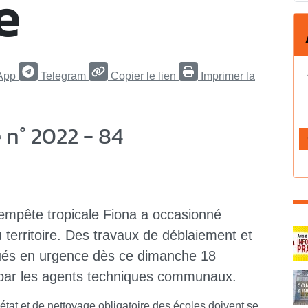
e
App
Telegram
Copier le lien
Imprimer la
n° 2022 - 84
empête tropicale Fiona a occasionné
C
 territoire. Des travaux de déblaiement et
ués en urgence dès ce dimanche 18
r par les agents techniques communaux.
at et de nettoyage obligatoire des écoles doivent se