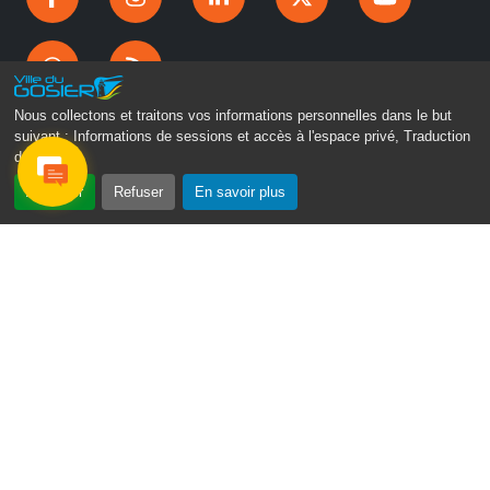
Nous collectons et traitons vos informations personnelles dans le but
suivant :
Informations de sessions et accès à l'espace privé, Traduction
des pages
.
Accepter
Refuser
En savoir plus
Gosier Connecté
Recevez chaque semaine l'actualité de votre ville
Veuillez laisser ce champ vide :
Je ne suis pas
un robot
Email
*