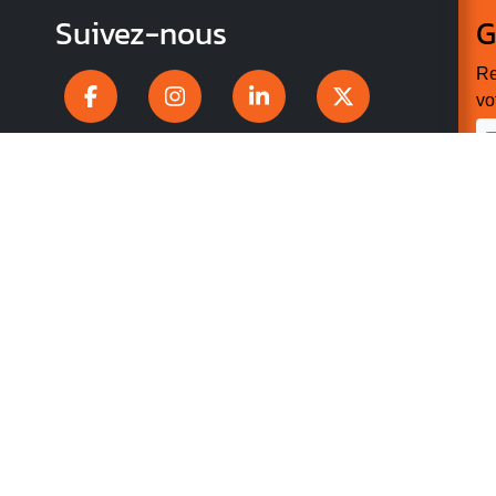
Suivez-nous
G
Re
vo
n
p
r
V
v