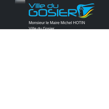
Monsieur le Maire Michel HOTIN
Ville du Gosier
67, Boulevard du Général de Gaulle
97190 Le Gosier
Tél.
05 90 84 86 86
Envoyer un email
Contacter la P.R.A.D.A
Contactez le délégué à la protection des
données personnelles - D.P.O