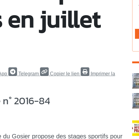
 en juillet
App
Telegram
Copier le lien
Imprimer la
C
 n° 2016-84
du Gosier propose des stages sportifs pour