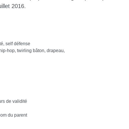
illet 2016.
é, self défense
ip-hop, twirling bâton, drapeau,
rs de validité
 nom du parent