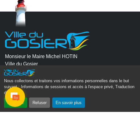
Monsieur le Maire Michel HOTIN
Ville du Gosier
67, Boulevard du Général de Gaulle
97190 Le Gosier
Nous collectons et traitons vos informations personnelles dans le but
suivant :
Informations de sessions et accès à l'espace privé, Traduction
Tél.
05 90 84 86 86
des pages
.
Accepter
Refuser
En savoir plus
Envoyer un email
Contacter la P.R.A.D.A
Contactez le délégué à la protection des données
personnelles - D.P.O