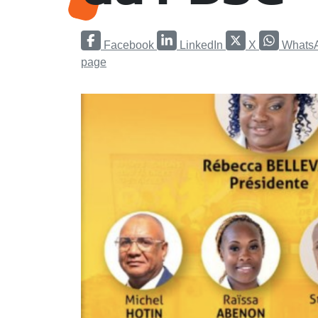
Facebook
LinkedIn
X
Whats
page