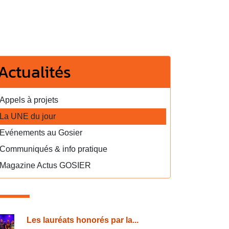
Actualités
Appels à projets
La UNE du jour
Evénements au Gosier
Communiqués & info pratique
Magazine Actus GOSIER
onsulter également
Les lauréats honorés par la...