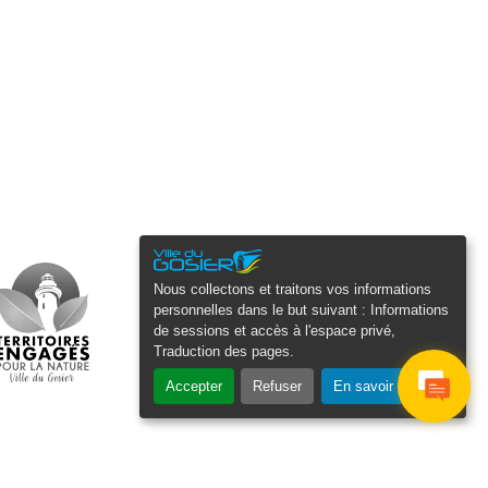
Nous collectons et traitons vos informations
personnelles dans le but suivant :
Informations
de sessions et accès à l'espace privé,
Traduction des pages
.
Accepter
Refuser
En savoir plus