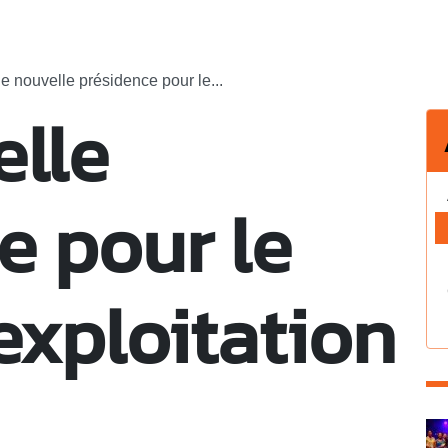
e nouvelle présidence pour le...
lle
e pour le
exploitation
C