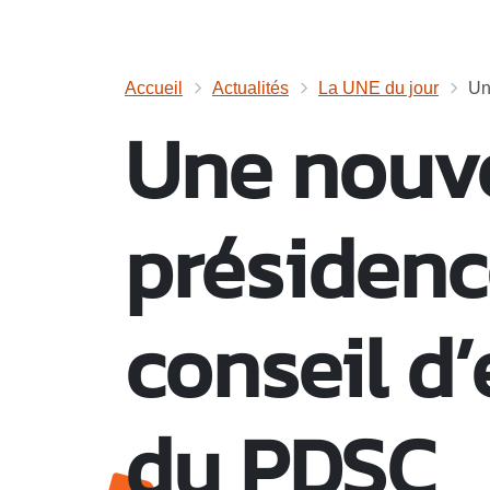
Accueil
Actualités
La UNE du jour
Un
Une nouve
présidenc
conseil d’
du PDSC