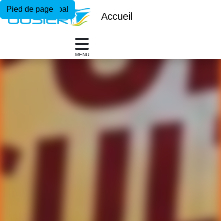
Menu principal
Contenu principal
Pied de page
Accueil
MENU