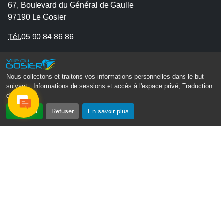
67, Boulevard du Général de Gaulle
97190 Le Gosier
Tél.
05 90 84 86 86
Envoyer un email
Contacter la P.R.A.D.A
Nous collectons et traitons vos informations personnelles dans le but
Contactez le délégué à la protection des données
suivant :
Informations de sessions et accès à l'espace privé, Traduction
personnelles - D.P.O
des pages
.
Accepter
Refuser
En savoir plus
Suivez-nous