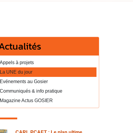
Actualités
Appels à projets
La UNE du jour
Evénements au Gosier
Communiqués & info pratique
Magazine Actus GOSIER
CARL PCAET : Le plan ultime...