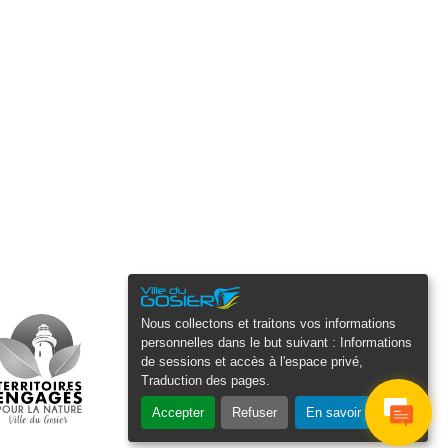
Nous collectons et traitons vos informations
personnelles dans le but suivant :
Informations
de sessions et accès à l'espace privé,
Traduction des pages
.
Accepter
Refuser
En savoir plus