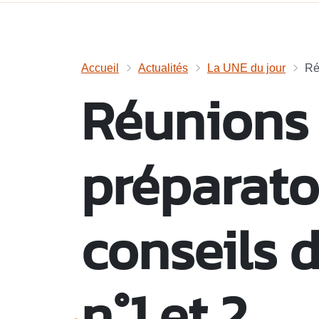
Accueil
Actualités
La UNE du jour
Ré
Réunions
préparato
conseils d
n°1 et 2