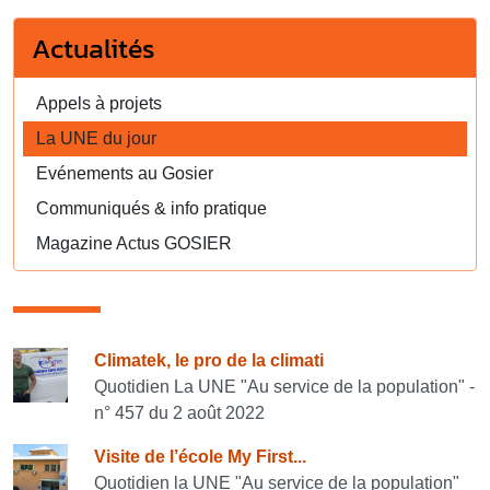
Actualités
Appels à projets
La UNE du jour
Evénements au Gosier
Communiqués & info pratique
Magazine Actus GOSIER
Consulter également
Climatek, le pro de la climati
Quotidien La UNE "Au service de la population" -
n° 457 du 2 août 2022
Visite de l’école My First...
Quotidien la UNE "Au service de la population"