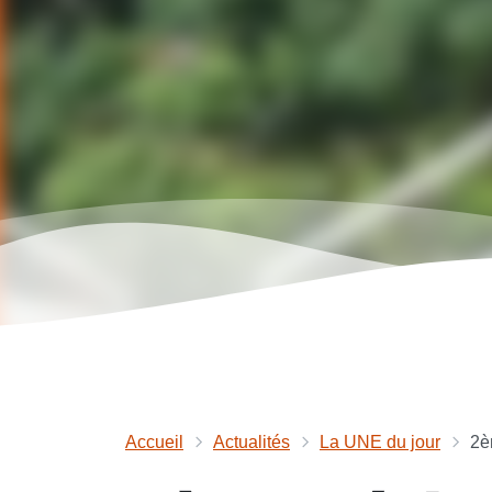
Accueil
Actualités
La UNE du jour
2è