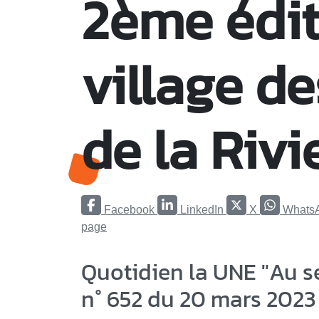
2ème édit
village de
de la Rivi
Facebook
LinkedIn
X
Whats
page
Quotidien la UNE "Au s
n° 652 du 20 mars 2023