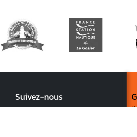
Suivez-nous
G
Re
vo
n