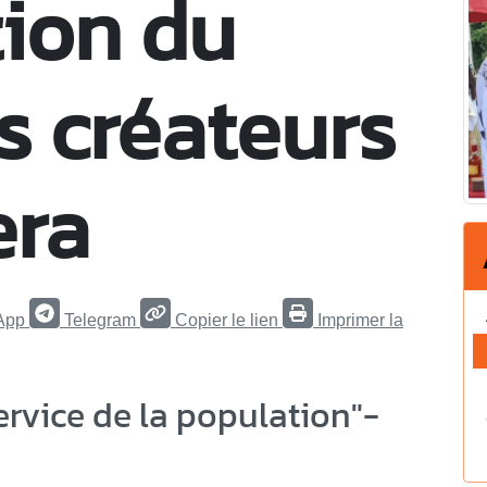
ion du
s créateurs
era
App
Telegram
Copier le lien
Imprimer la
ervice de la population"-