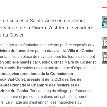
C
ée de succès à Sainte-Anne en décembre
réateurs de la Riviera s’est tenu le vendredi
e au Gosier.
e de l’agro-transformation et autre ont pu être exposés aux
iviera du Levant
en partenariat avec l
a Ville du Gosier
,
r la mise en place de navettes pour les touristes qui ont
ion officielle menée par Cédric Cornet, Maire du Gosier et
 stands. Ils étaient environ une trentaine d’exposants. Il
outar, vice-présidente de la Commission
k Vial-Colet, président de la CCI des Îles de
-président de la Chambre des Métiers et de
adrice du Gosier.
Tout au long du village, performances
ire culinaire et jeux d’animations ont rythmé la journée
rs. Le village qui s’est enrichi des maraîchers du