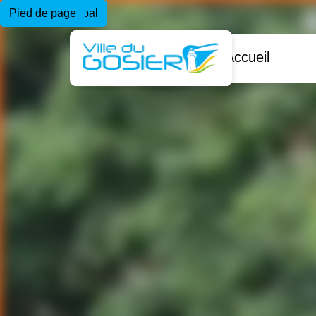
Menu principal
Contenu principal
Pied de page
Accueil