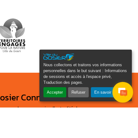
Nous collectons et traitons vos informations
personnelles dans le but suivant :
Informations
de sessions et accès à l'espace privé,
Traduction des pages
.
Accepter
Refuser
En savoir plus
osier Connecté
cevez chaque semaine l'actualité de
tre ville
Je
Email
e suis
*