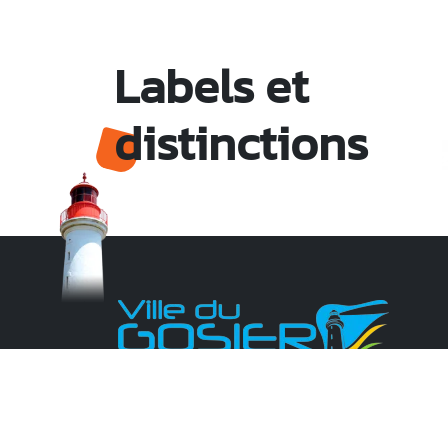
Labels et
distinctions
Monsieur le Maire Michel HOTIN
Ville du Gosier
67, Boulevard du Général de Gaulle