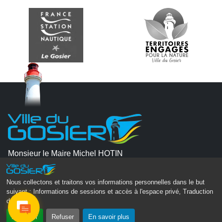
Monsieur le Maire Michel HOTIN
Ville du Gosier
67, Boulevard du Général de Gaulle
Nous collectons et traitons vos informations personnelles dans le but
97190 Le Gosier
suivant :
Informations de sessions et accès à l'espace privé, Traduction
des pages
.
Tél.
05 90 84 86 86
Accepter
Refuser
En savoir plus