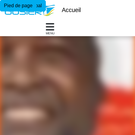
Menu principal
Contenu principal
Pied de page
Accueil
MENU