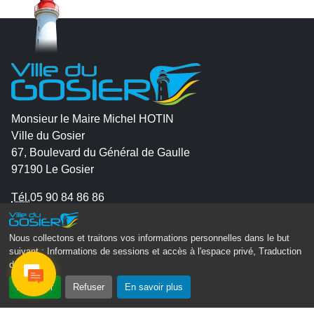
Monsieur le Maire Michel HOTIN
Ville du Gosier
67, Boulevard du Général de Gaulle
97190 Le Gosier
Tél.
05 90 84 86 86
Envoyer un email
Nous collectons et traitons vos informations personnelles dans le but
Contacter la P.R.A.D.A
suivant :
Informations de sessions et accès à l'espace privé, Traduction
Contactez le délégué à la protection des données
des pages
.
personnelles - D.P.O
Accepter
Refuser
En savoir plus