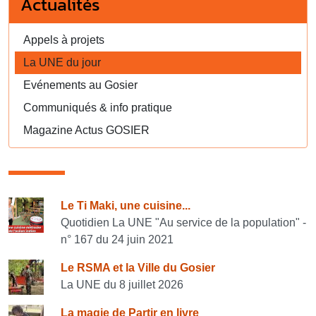
Actualités
Appels à projets
La UNE du jour
Evénements au Gosier
Communiqués & info pratique
Magazine Actus GOSIER
Consulter également
Le Ti Maki, une cuisine...
Quotidien La UNE "Au service de la population" -
n° 167 du 24 juin 2021
Le RSMA et la Ville du Gosier
La UNE du 8 juillet 2026
La magie de Partir en livre