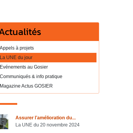
Actualités
Appels à projets
La UNE du jour
Evénements au Gosier
Communiqués & info pratique
Magazine Actus GOSIER
onsulter également
Assurer l’amélioration du...
La UNE du 20 novembre 2024