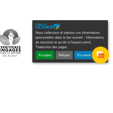
Nous collectons et traitons vos informations
personnelles dans le but suivant :
Informations
de sessions et accès à l'espace privé,
Traduction des pages
.
Accepter
Refuser
En savoir plus
osier Connecté
cevez chaque semaine l'actualité de
tre ville