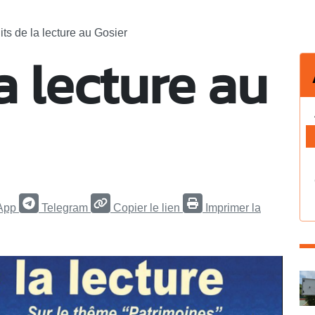
its de la lecture au Gosier
a lecture au
App
Telegram
Copier le lien
Imprimer la
C