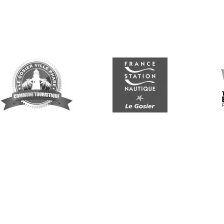
Suivez-nous
G
Re
vo