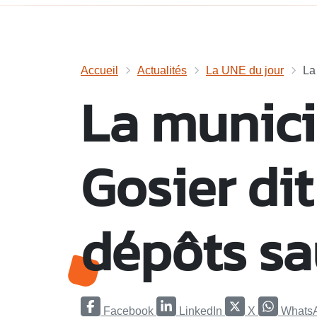
Accueil
Actualités
La UNE du jour
La
La munici
Gosier di
dépôts s
Facebook
LinkedIn
X
Whats