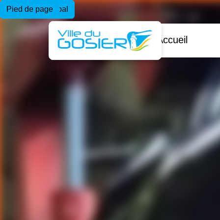
Menu principal
Contenu principal
Pied de page
Accueil