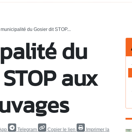
 municipalité du Gosier dit STOP...
palité du
t STOP aux
auvages
App
Telegram
Copier le lien
Imprimer la