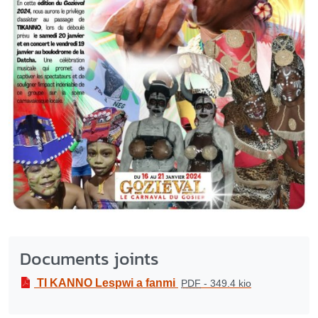
Documents joints
TI KANNO Lespwi a fanmi
PDF
-
349.4 kio