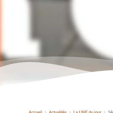
Accueil
Actualités
La UNE du jour
1è