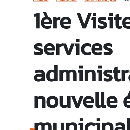
1ère Visit
services
administra
nouvelle 
municipa