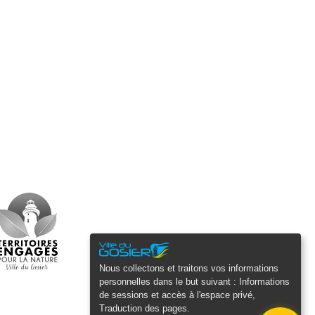
Nous collectons et traitons vos informations
personnelles dans le but suivant :
Informations
de sessions et accès à l'espace privé,
Traduction des pages
.