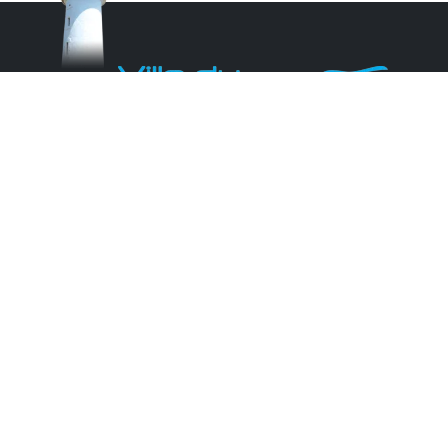
Monsieur le Maire Michel HOTIN
Ville du Gosier
67, Boulevard du Général de Gaulle
97190 Le Gosier
Tél.
05 90 84 86 86
Envoyer un email
Contacter la P.R.A.D.A
Contactez le délégué à la protection des
données personnelles - D.P.O