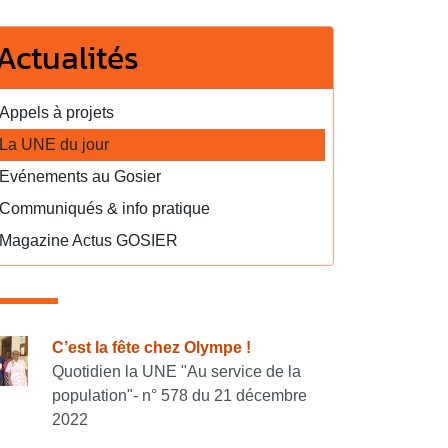
Actualités
Appels à projets
La UNE du jour
Evénements au Gosier
Communiqués & info pratique
Magazine Actus GOSIER
onsulter également
C’est la fête chez Olympe !
Quotidien la UNE "Au service de la
population"- n° 578 du 21 décembre
2022