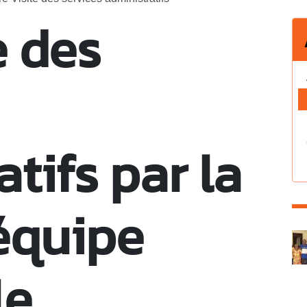
e des
tifs par la
équipe
C
le