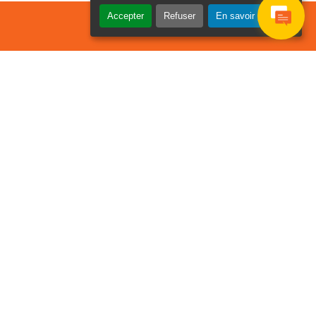
Accepter
Refuser
En savoir plus
osier Connecté
cevez chaque semaine l'actualité de
tre ville
Je
Email
e suis
*
as un
obot
euillez laisser ce champ
ide :