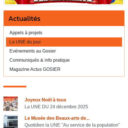
Actualités
Appels à projets
La UNE du jour
Evénements au Gosier
Communiqués & info pratique
Magazine Actus GOSIER
Consulter également
Joyeux Noël à tous
La UNE DU 24 décembre 2025
Le Musée des Beaux-arts de...
Quotidien la UNE "Au service de la population"