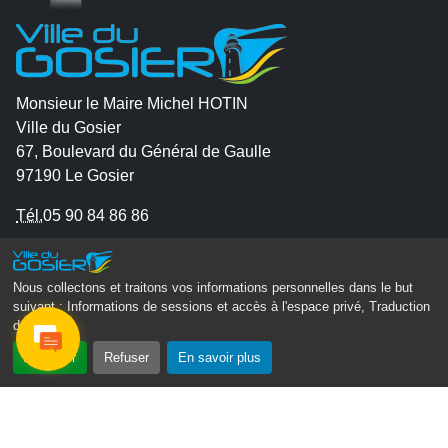
Monsieur le Maire Michel HOTIN
Ville du Gosier
67, Boulevard du Général de Gaulle
97190 Le Gosier
Tél.
05 90 84 86 86
Envoyer un email
Contacter la P.R.A.D.A
Nous collectons et traitons vos informations personnelles dans le but
suivant :
Informations de sessions et accès à l'espace privé, Traduction
Contactez le délégué à la protection des données
des pages
.
personnelles - D.P.O
Accepter
Refuser
En savoir plus
Suivez-nous