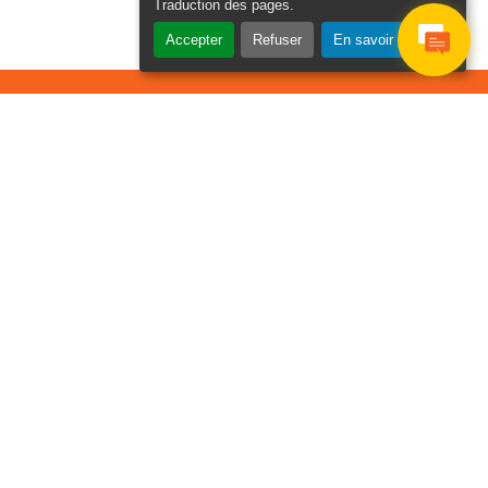
Traduction des pages
.
Accepter
Refuser
En savoir plus
osier Connecté
cevez chaque semaine l'actualité de
tre ville
Veuillez laisser ce champ
Je
vide :
e suis
as un
Email
*
obot