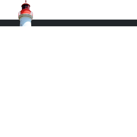
Monsieur le Maire Michel HOTIN
Ville du Gosier
67, Boulevard du Général de Gaulle
97190 Le Gosier
Tél.
05 90 84 86 86
Envoyer un email
Contacter la P.R.A.D.A
Contactez le délégué à la protection des
données personnelles - D.P.O