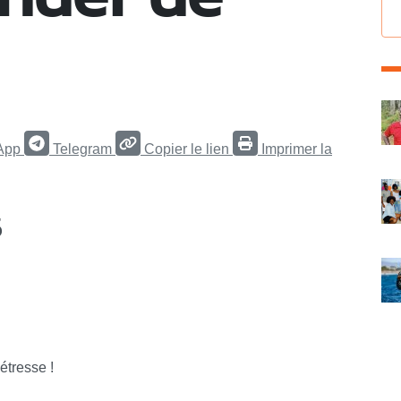
C
App
Telegram
Copier le lien
Imprimer la
5
étresse !