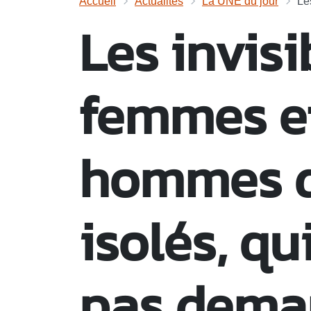
Accueil
Actualités
La UNE du jour
Le
Les invisib
femmes e
hommes d
isolés, qu
pas dema