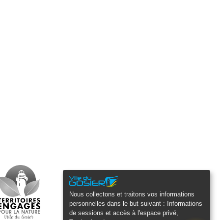
PDF
-
345.1 kio
Nous collectons et traitons vos informations
personnelles dans le but suivant :
Informations
de sessions et accès à l'espace privé,