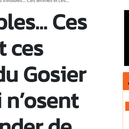
s invisibles... Ces femmes et ces...
les... Ces
t ces
u Gosier
i n’osent
nder de