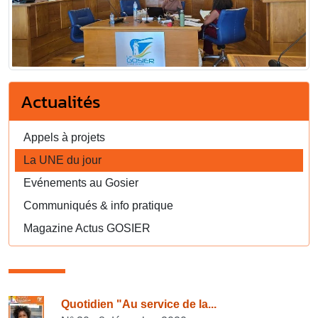
Actualités
Appels à projets
La UNE du jour
Evénements au Gosier
Communiqués & info pratique
Magazine Actus GOSIER
Consulter également
Quotidien "Au service de la...