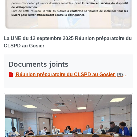
La UNE du 12 septembre 2025 Réunion préparatoire du
CLSPD au Gosier
Documents joints
Réunion préparatoire du CLSPD au Gosier
PDF
-
240