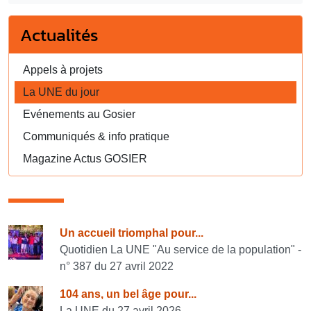
Actualités
Appels à projets
La UNE du jour
Evénements au Gosier
Communiqués & info pratique
Magazine Actus GOSIER
Consulter également
Un accueil triomphal pour...
Quotidien La UNE "Au service de la population" -
n° 387 du 27 avril 2022
104 ans, un bel âge pour...
La UNE du 27 avril 2026