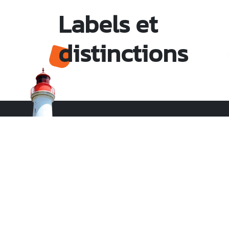
Labels et
distinctions
Monsieur le Maire Michel HOTIN
Ville du Gosier
67, Boulevard du Général de Gaulle
97190 Le Gosier