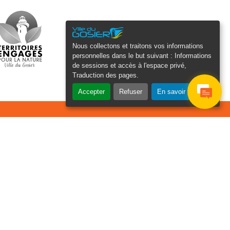
Nous collectons et traitons vos informations
personnelles dans le but suivant :
Informations
de sessions et accès à l'espace privé,
Traduction des pages
.
Accepter
Refuser
En savoir plus
osier Connecté
cevez chaque semaine l'actualité de
tre ville
Je
Email
e suis
*
as un
obot