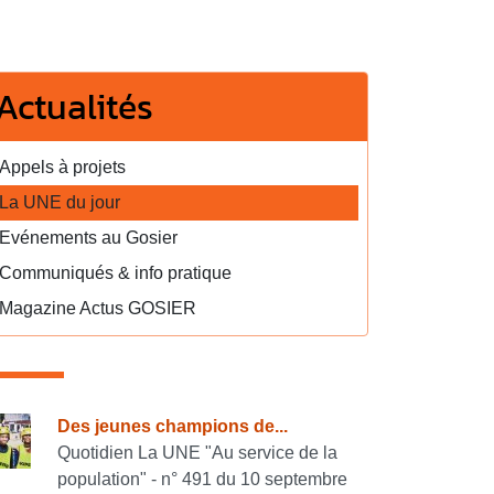
Actualités
Appels à projets
La UNE du jour
Evénements au Gosier
Communiqués & info pratique
Magazine Actus GOSIER
onsulter également
Des jeunes champions de...
Quotidien La UNE "Au service de la
population" - n° 491 du 10 septembre