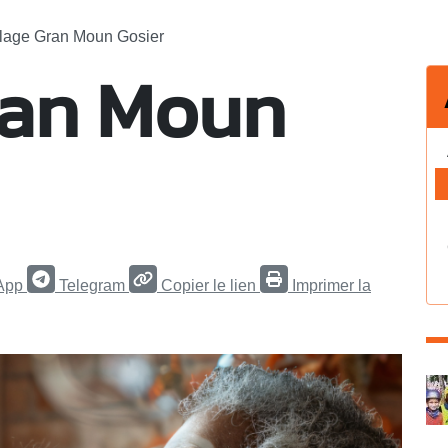
llage Gran Moun Gosier
ran Moun
App
Telegram
Copier le lien
Imprimer la
C