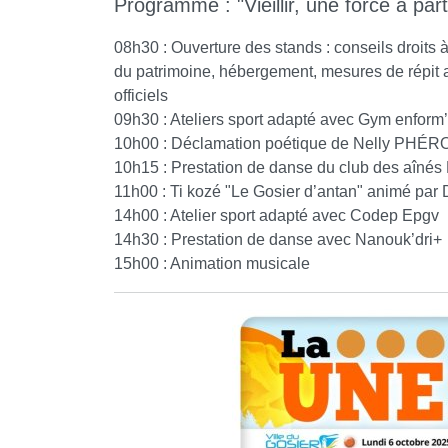
Programme : "Vieillir, une force à par
08h30 : Ouverture des stands : conseils droits à 
du patrimoine, hébergement, mesures de répit a
officiels
09h30 : Ateliers sport adapté avec Gym enform’ 
10h00 : Déclamation poétique de Nelly PHÉ
10h15 : Prestation de danse du club des aînés 
11h00 : Ti kozé "Le Gosier d’antan" animé pa
14h00 : Atelier sport adapté avec Codep Epgv
14h30 : Prestation de danse avec Nanouk’dri+
15h00 : Animation musicale