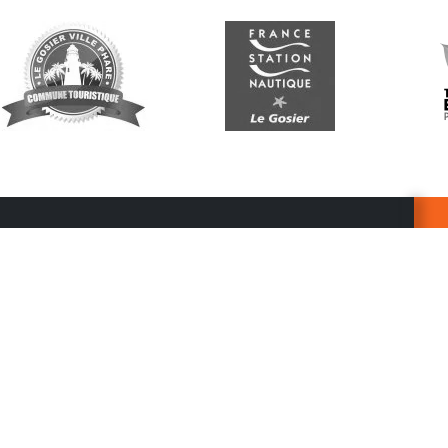
Suivez-nous
G
Re
vo
n
p
r