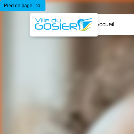
Menu principal
Contenu principal
Pied de page
Accueil