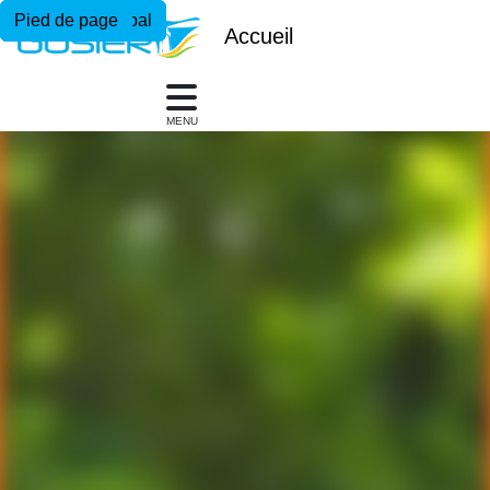
Menu principal
Contenu principal
Pied de page
Accueil
MENU