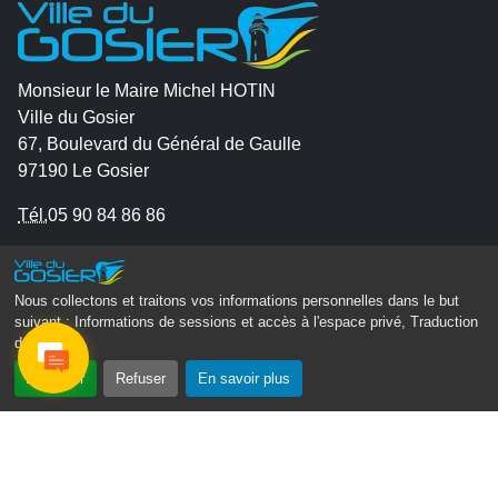
Monsieur le Maire Michel HOTIN
Ville du Gosier
67, Boulevard du Général de Gaulle
97190 Le Gosier
Tél.
05 90 84 86 86
Envoyer un email
Contacter la P.R.A.D.A
Nous collectons et traitons vos informations personnelles dans le but
Contactez le délégué à la protection des données
suivant :
Informations de sessions et accès à l'espace privé, Traduction
des pages
.
personnelles - D.P.O
Accepter
Refuser
En savoir plus
Suivez-nous