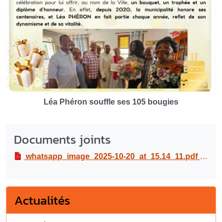
Léa Phéron souffle ses 105 bougies
Documents joints
whatsapp_image_2025-10-20_at_15.14_11.pdf
PDF
-
Actualités