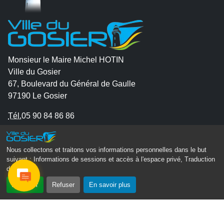
Monsieur le Maire Michel HOTIN
Ville du Gosier
67, Boulevard du Général de Gaulle
97190 Le Gosier
Tél.
05 90 84 86 86
Envoyer un email
Contacter la P.R.A.D.A
Nous collectons et traitons vos informations personnelles dans le but
suivant :
Informations de sessions et accès à l'espace privé, Traduction
Contactez le délégué à la protection des données
des pages
.
personnelles - D.P.O
Accepter
Refuser
En savoir plus
Suivez-nous