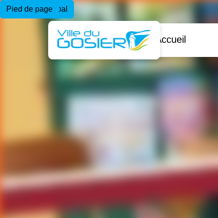
Menu principal
Contenu principal
Pied de page
Accueil