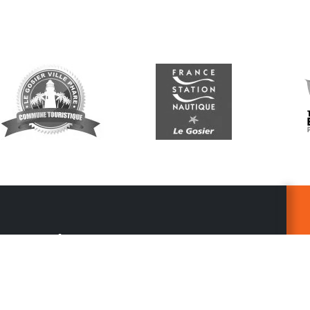
Suivez-nous
G
Re
vo