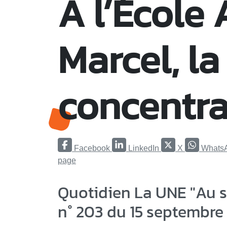
A l’École
Marcel, la
concentra
Facebook
LinkedIn
X
Whats
page
Quotidien La UNE "Au s
n° 203 du 15 septembre