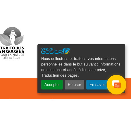
Nous collectons et traitons vos informations
personnelles dans le but suivant :
Informations
de sessions et accès à l'espace privé,
Traduction des pages
.
Accepter
Refuser
En savoir plus
osier Connecté
cevez chaque semaine l'actualité de
tre ville
Veuillez laisser ce champ