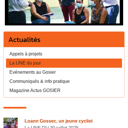
Actualités
Appels à projets
La UNE du jour
Evénements au Gosier
Communiqués & info pratique
Magazine Actus GOSIER
Consulter également
Loann Gossec, un jeune cyclist
La UNE DU 30 juillet 2025