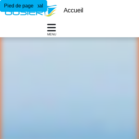
Menu principal
Contenu principal
Pied de page
Accueil
MENU