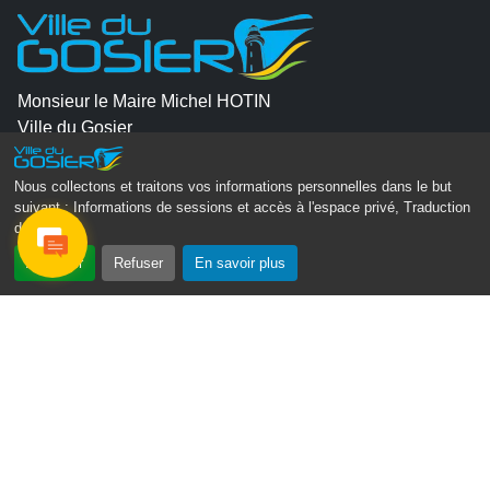
Monsieur le Maire Michel HOTIN
Ville du Gosier
67, Boulevard du Général de Gaulle
97190 Le Gosier
Nous collectons et traitons vos informations personnelles dans le but
suivant :
Informations de sessions et accès à l'espace privé, Traduction
Tél.
05 90 84 86 86
des pages
.
Accepter
Refuser
En savoir plus
Envoyer un email
Contacter la P.R.A.D.A
Contactez le délégué à la protection des données
personnelles - D.P.O
Suivez-nous