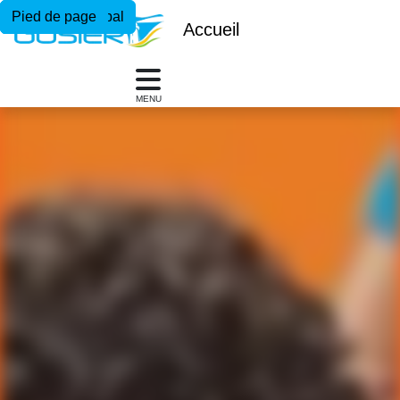
Menu principal
Contenu principal
Pied de page
Accueil
MENU