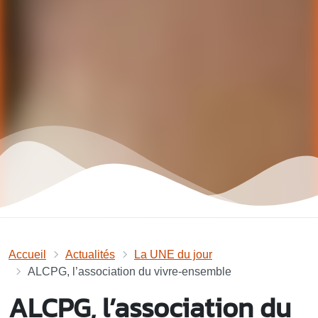
Accueil
Actualités
La UNE du jour
ALCPG, l’association du vivre-ensemble
ALCPG, l’association du