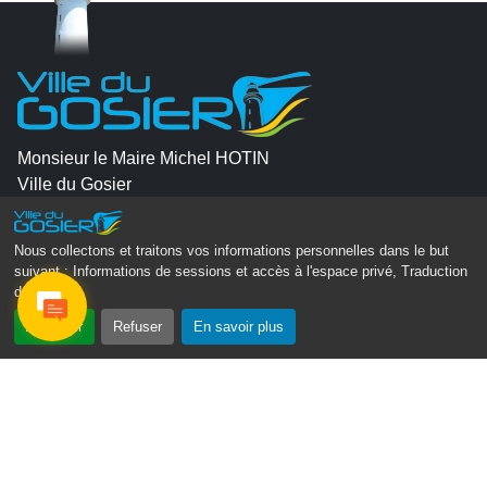
Monsieur le Maire Michel HOTIN
Ville du Gosier
67, Boulevard du Général de Gaulle
97190 Le Gosier
Nous collectons et traitons vos informations personnelles dans le but
suivant :
Informations de sessions et accès à l'espace privé, Traduction
Tél.
05 90 84 86 86
des pages
.
Envoyer un email
Accepter
Refuser
En savoir plus
Contacter la P.R.A.D.A
Contactez le délégué à la protection des données
personnelles - D.P.O
Suivez-nous