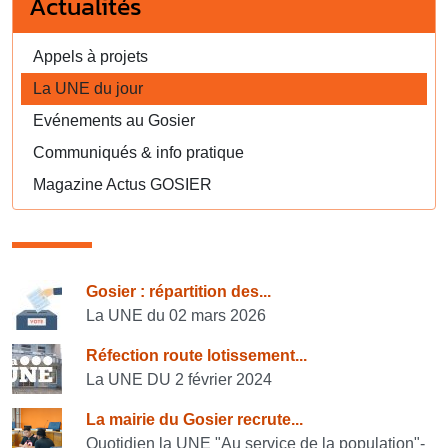
Actualités
Appels à projets
La UNE du jour
Evénements au Gosier
Communiqués & info pratique
Magazine Actus GOSIER
Consulter également
Gosier : répartition des...
La UNE du 02 mars 2026
Réfection route lotissement...
La UNE DU 2 février 2024
La mairie du Gosier recrute...
Quotidien la UNE "Au service de la population"-