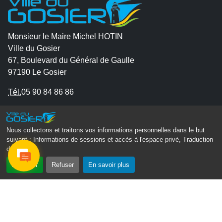
Monsieur le Maire Michel HOTIN
Ville du Gosier
67, Boulevard du Général de Gaulle
97190 Le Gosier
Tél.
05 90 84 86 86
Envoyer un email
Contacter la P.R.A.D.A
Nous collectons et traitons vos informations personnelles dans le but
Contactez le délégué à la protection des données
suivant :
Informations de sessions et accès à l'espace privé, Traduction
des pages
.
personnelles - D.P.O
Accepter
Refuser
En savoir plus
Suivez-nous