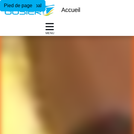
Menu principal
Contenu principal
Pied de page
Accueil
MENU