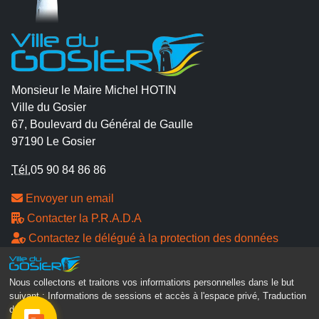
Monsieur le Maire Michel HOTIN
Ville du Gosier
67, Boulevard du Général de Gaulle
97190 Le Gosier
Tél.
05 90 84 86 86
Envoyer un email
Contacter la P.R.A.D.A
Contactez le délégué à la protection des données
personnelles - D.P.O
Nous collectons et traitons vos informations personnelles dans le but
Suivez-nous
suivant :
Informations de sessions et accès à l'espace privé, Traduction
des pages
.