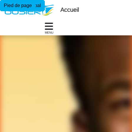
Menu principal
Contenu principal
Pied de page
Accueil
MENU