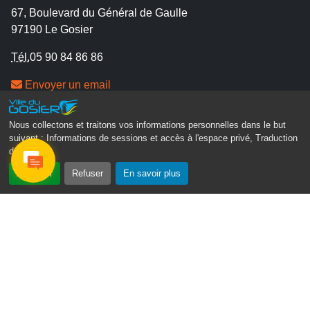
67, Boulevard du Général de Gaulle
97190 Le Gosier
Tél.
05 90 84 86 86
Envoyer un email
Contacter la P.R.A.D.A
Contactez le délégué à la protection des données
Nous collectons et traitons vos informations personnelles dans le but
suivant :
Informations de sessions et accès à l'espace privé, Traduction
personnelles - D.P.O
des pages
.
Suivez-nous
Accepter
Refuser
En savoir plus